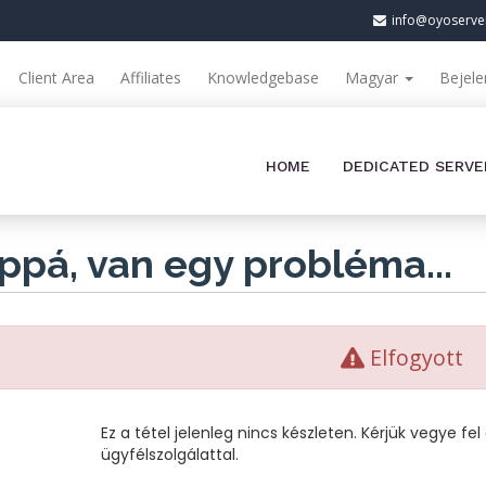
info@oyoserve
Client Area
Affiliates
Knowledgebase
Magyar
Bejele
HOME
DEDICATED SERVE
ppá, van egy probléma...
Elfogyott
Ez a tétel jelenleg nincs készleten. Kérjük vegye fe
ügyfélszolgálattal.