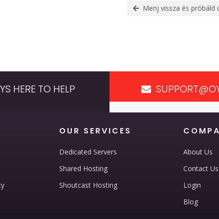
Menj vissza és próbáld 
YS HERE TO HELP
SUPPORT@OY
OUR SERVICES
COMP
Dedicated Servers
About Us
Shared Hosting
Contact Us
cy
Shoutcast Hosting
Login
Blog