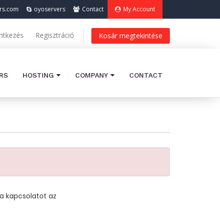
rs.com
oyoservers
Contact
My Account
ntkezés
Regisztráció
Kosár megtekintése
RS
HOSTING
COMPANY
CONTACT
l a kapcsolatot az