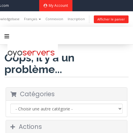
s.com
My Account
wledgebase
Français
Connexion
Inscription
Afficher le panier
Oops, il y a un
problème...
Catégories
Actions