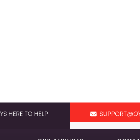
YS HERE TO HELP
SUPPORT@OY