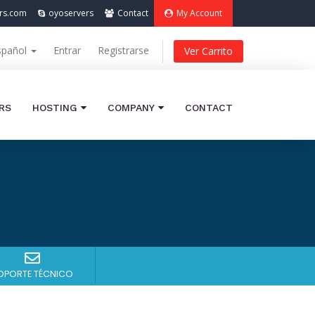
rs.com
oyoservers
Contact
My Account
spañol
Entrar
Registrarse
Ver Carrito
RS
HOSTING
COMPANY
CONTACT
OPORTE TÉCNICO