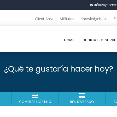
info@oyoserve
Client Area
Affiliates
Knowledgebase
E
HOME
DEDICATED SERVE
¿Qué te gustaría hacer hoy?
?
COMPRAR HOSTING
REALIZAR PAGO
S