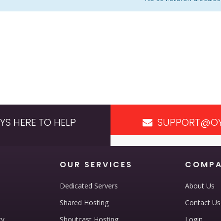
YS HERE TO HELP
SUPPORT@OY
OUR SERVICES
COMP
Dedicated Servers
About Us
Shared Hosting
Contact Us
cy
Shoutcast Hosting
Login