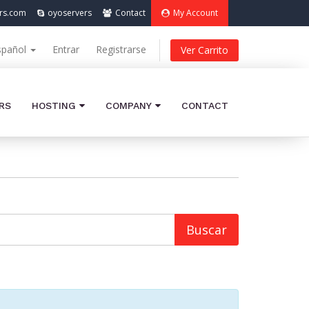
rs.com
oyoservers
Contact
My Account
spañol
Entrar
Registrarse
Ver Carrito
RS
HOSTING
COMPANY
CONTACT