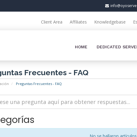
info@oyoserve
Client Area
Affiliates
Knowledgebase
E
HOME
DEDICATED SERVE
untas Frecuentes - FAQ
ación
Preguntas Frecuentes - FAQ
egorías
No se hallaron artículos